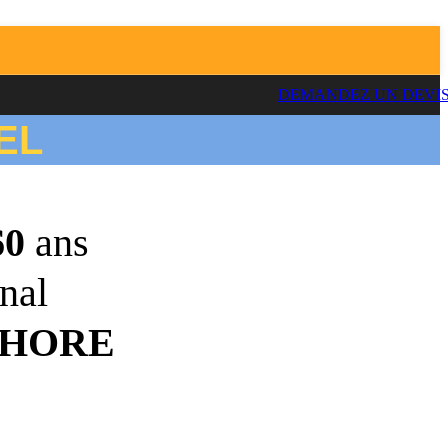
DEMANDEZ UN DEVI
EL
60
ans
nal
SHORE