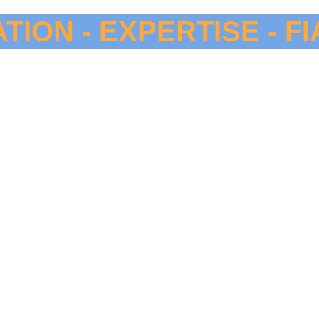
TION - EXPERTISE - FI
xcellence au service de vos pro
vec le sur-mesure FARGAM