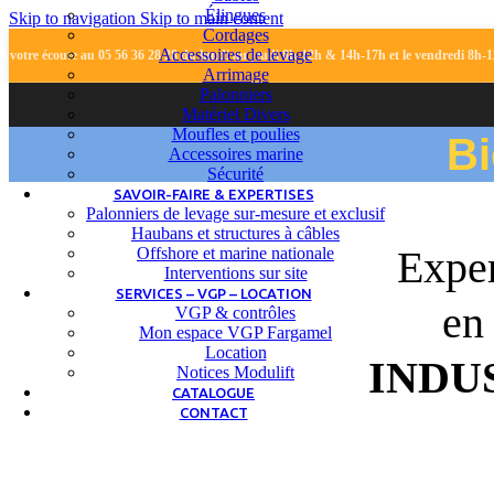
Élingues
Skip to navigation
Skip to main content
Cordages
Accessoires de levage
A votre écoute au 05 56 36 28 28 du lundi au jeudi 8h-12h & 14h-17h et le vendredi 8h
Arrimage
Palonniers
Matériel Divers
Moufles et poulies
B
Accessoires marine
Sécurité
SAVOIR-FAIRE & EXPERTISES
Palonniers de levage sur-mesure et exclusif
Haubans et structures à câbles
Exper
Offshore et marine nationale
Interventions sur site
SERVICES – VGP – LOCATION
en
VGP & contrôles
Mon espace VGP Fargamel
Location
INDU
Notices Modulift
CATALOGUE
CONTACT