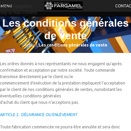
CONTA
MENU
Skip to navigation
Skip to main content
Les conditions générales
de vente
Accueil
/
Les conditions générales de vente
ARTICLE 1 : ACCEPTATION DE NOS CONDITIONS
Les ordres donnés à nos représentants ne nous engagent qu’après
confirmation et acceptation par notre société. Toute commande
transmise directement par le client ou le
commencement d’exécution de la prestation impliquent l’acceptation
par le client de nos conditions générales de ventes, nonobstant les
éventuelles conditions générales
d’achat du client que nous n’acceptons pas.
ARTICLE 2 : DÉLIVRANCE OU ENLÈVEMENT
Toute fabrication commencée ne pourra être annulée et sera donc