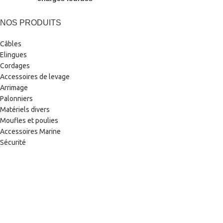
NOS PRODUITS
Câbles
Elingues
Cordages
Accessoires de levage
Arrimage
Palonniers
Matériels divers
Moufles et poulies
Accessoires Marine
Sécurité
NOS SPÉCIALITÉS
Palonniers sur-mesure
Haubans & structures à câbles
Offshore & marine nationale
Interventions sur site